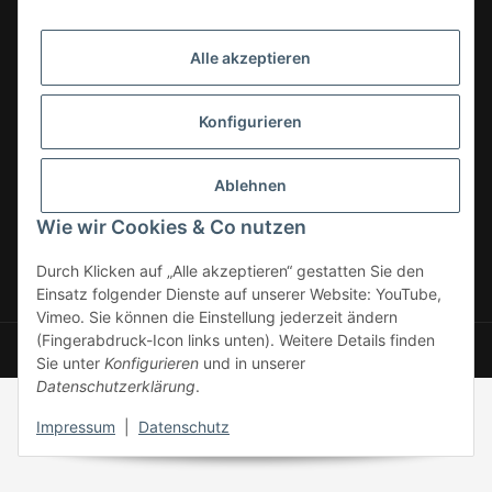
33142 Büren, Deutschland
Alle akzeptieren
Tel.:
02951-7079999
E-Mail: info@24-7en.de
Konfigurieren
Kategorien
Informationen
Ablehnen
Wie wir Cookies & Co nutzen
Gesetzliche Informationen
Durch Klicken auf „Alle akzeptieren“ gestatten Sie den
Einsatz folgender Dienste auf unserer Website: YouTube,
* Alle Preise zzgl. gesetzlicher USt., zzgl.
Versand
Vimeo. Sie können die Einstellung jederzeit ändern
(Fingerabdruck-Icon links unten). Weitere Details finden
© 24-7en Kioskbedarf GmbH
Powered by
JTL-Shop
Sie unter
Konfigurieren
und in unserer
Datenschutzerklärung
.
Impressum
|
Datenschutz