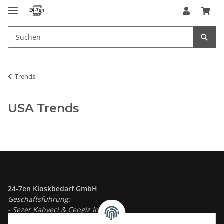
Trends
USA Trends
24-7en Kioskbedarf GmbH
Geschäftsführung:
- Sezer Kahveci & Cengiz Inci
Oberer Westring 42