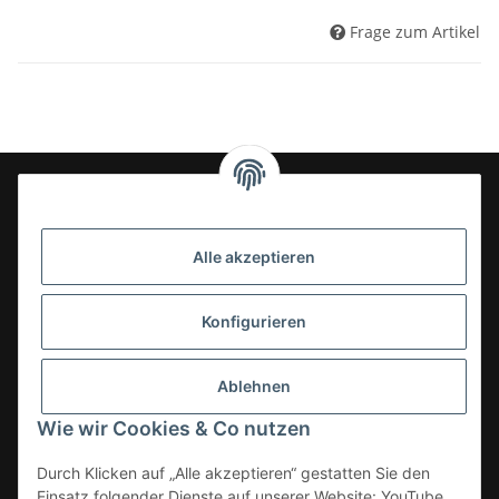
Frage zum Artikel
24-7en Kioskbedarf GmbH
Alle akzeptieren
Geschäftsführung:
- Sezer Kahveci & Cengiz Inci
Oberer Westring 42
Konfigurieren
33142 Büren, Deutschland
Tel.:
02951-7079999
Ablehnen
E-Mail: info@24-7en.de
Wie wir Cookies & Co nutzen
Kategorien
Durch Klicken auf „Alle akzeptieren“ gestatten Sie den
Einsatz folgender Dienste auf unserer Website: YouTube,