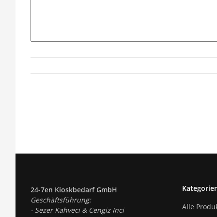
Kategorie
24-7en Kioskbedarf GmbH
Geschäftsführung:
Alle Produ
- Sezer Kahveci & Cengiz Inci