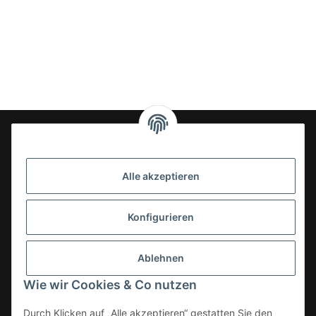
24-7en Kioskbedarf GmbH
Alle akzeptieren
Geschäftsführung:
- Sezer Kahveci & Cengiz Inci
Oberer Westring 42
Konfigurieren
33142 Büren, Deutschland
Tel.:
02951-7079999
Ablehnen
E-Mail: info@24-7en.de
Wie wir Cookies & Co nutzen
Kategorien
Durch Klicken auf „Alle akzeptieren“ gestatten Sie den