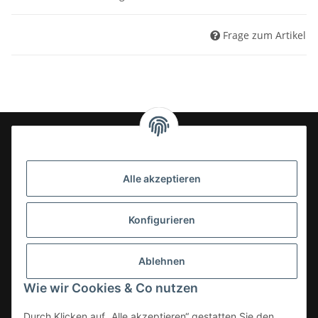
Frage zum Artikel
24-7en Kioskbedarf GmbH
Alle akzeptieren
Geschäftsführung:
- Sezer Kahveci & Cengiz Inci
Oberer Westring 42
Konfigurieren
33142 Büren, Deutschland
Tel.:
02951-7079999
Ablehnen
E-Mail: info@24-7en.de
Wie wir Cookies & Co nutzen
Kategorien
Durch Klicken auf „Alle akzeptieren“ gestatten Sie den