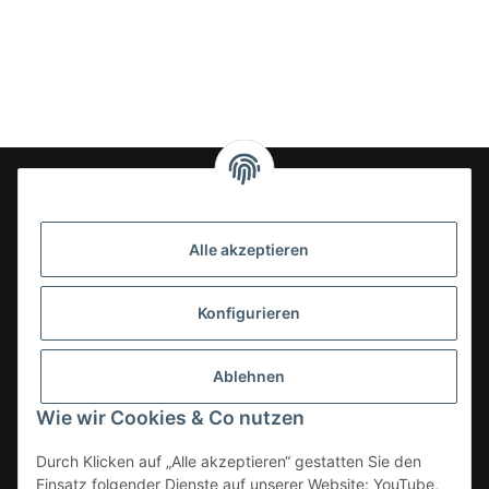
24-7en Kioskbedarf GmbH
Alle akzeptieren
Geschäftsführung:
- Sezer Kahveci & Cengiz Inci
Oberer Westring 42
Konfigurieren
33142 Büren, Deutschland
Tel.:
02951-7079999
Ablehnen
E-Mail: info@24-7en.de
Wie wir Cookies & Co nutzen
Kategorien
Durch Klicken auf „Alle akzeptieren“ gestatten Sie den
Einsatz folgender Dienste auf unserer Website: YouTube,
Informationen