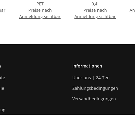
PET
0,4l
bar
Preise nach
Preise nach
An
Anmeldung sichtbar
Anmeldung sichtbar
n
Informationen
kte
Über uns | 24-7en
ie
Zahlungsbedingungen
Versandbedingungen
eug
n