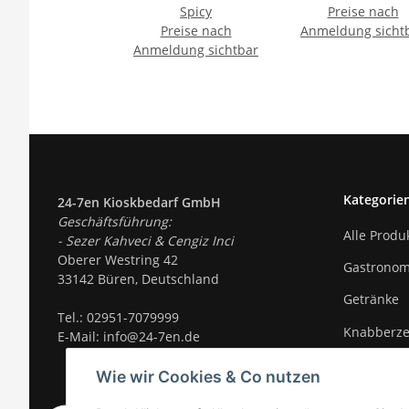
Spicy
Preise nach
Preise nach
Anmeldung sicht
Anmeldung sichtbar
Kategorie
24-7en Kioskbedarf GmbH
Geschäftsführung:
Alle Produ
- Sezer Kahveci & Cengiz Inci
Oberer Westring 42
Gastronom
33142 Büren, Deutschland
Getränke
Tel.:
02951-7079999
Knabberz
E-Mail: info@24-7en.de
Süßigkeite
Wie wir Cookies & Co nutzen
Trends