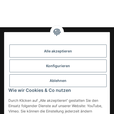
24-7en Kioskbedarf GmbH
Alle akzeptieren
Geschäftsführung:
- Sezer Kahveci & Cengiz Inci
Oberer Westring 42
Konfigurieren
33142 Büren, Deutschland
Tel.:
02951-7079999
Ablehnen
E-Mail: info@24-7en.de
Wie wir Cookies & Co nutzen
Kategorien
Durch Klicken auf „Alle akzeptieren“ gestatten Sie den
Einsatz folgender Dienste auf unserer Website: YouTube,
Informationen
Vimeo. Sie können die Einstellung jederzeit ändern