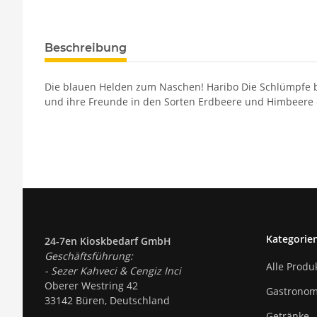
Beschreibung
Die blauen Helden zum Naschen! Haribo Die Schlümpfe b
und ihre Freunde in den Sorten Erdbeere und Himbeere – 
Kategorie
24-7en Kioskbedarf GmbH
Geschäftsführung:
Alle Produ
- Sezer Kahveci & Cengiz Inci
Oberer Westring 42
Gastronom
33142 Büren, Deutschland
Getränke