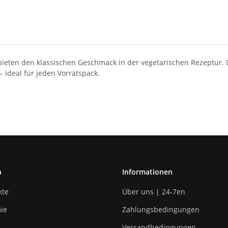
ieten den klassischen Geschmack in der vegetarischen Rezeptur. 
ideal für jeden Vorratspack.
n
Informationen
kte
Über uns | 24-7en
ie
Zahlungsbedingungen
Versandbedingungen