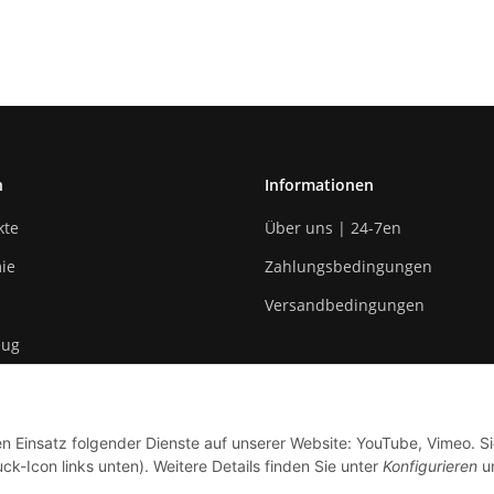
n
Informationen
kte
Über uns | 24-7en
ie
Zahlungsbedingungen
Versandbedingungen
eug
n
en Einsatz folgender Dienste auf unserer Website: YouTube, Vimeo. S
odukte
ck-Icon links unten). Weitere Details finden Sie unter
Konfigurieren
un