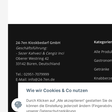
Kategorie
24-7en Kioskbedarf GmbH
Geschäftsführung:
Alle Produ
- Sezer Kahveci & Cengiz Inci
Oberer Westring 42
Gastronom
33142 Büren, Deutschland
Getränke
Tel.:
02951-7079999
Knabberz
E-Mail: info@24-7en.de
Süßigkeite
Wie wir Cookies & Co nutzen
Trends
Durch Klicken auf „Alle akzeptieren“ gestatten Sie d
Weitere Pr
können die Einstellung jederzeit ändern (Fingerabdru
unserer
Datenschutzerklärung
.