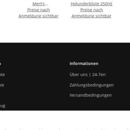
Mert's
Holunderblüte 250ml
Knoblauchwurst
Preise nach
Preise nach
Anmeldung sichtbar
Anmeldung sichtbar
n
Informationen
kte
Über uns | 24-7en
ie
Zahlungsbedingungen
Versandbedingungen
eug
n