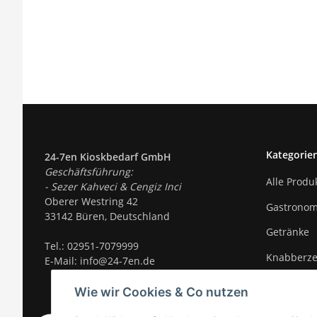
Kategorie
24-7en Kioskbedarf GmbH
Geschäftsführung:
Alle Produ
- Sezer Kahveci & Cengiz Inci
Oberer Westring 42
Gastronom
33142 Büren, Deutschland
Getränke
Tel.:
02951-7079999
Knabberz
E-Mail: info@24-7en.de
Süßigkeite
Wie wir Cookies & Co nutzen
Trends