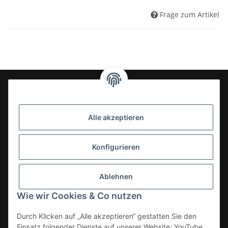
Frage zum Artikel
24-7en Kioskbedarf GmbH
Alle akzeptieren
Geschäftsführung:
- Sezer Kahveci & Cengiz Inci
Oberer Westring 42
Konfigurieren
33142 Büren, Deutschland
Tel.:
02951-7079999
Ablehnen
E-Mail: info@24-7en.de
Wie wir Cookies & Co nutzen
Kategorien
Durch Klicken auf „Alle akzeptieren“ gestatten Sie den
Einsatz folgender Dienste auf unserer Website: YouTube,