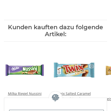
Kunden kauften dazu folgende
Artikel:
Milka Riegel Nussini
Twix Salted Caramel
31,5g
Einzelriegel 46g
Prei
Preise nach Anmeldung
Preise nach Anmeldung
sichtbar
sichtbar