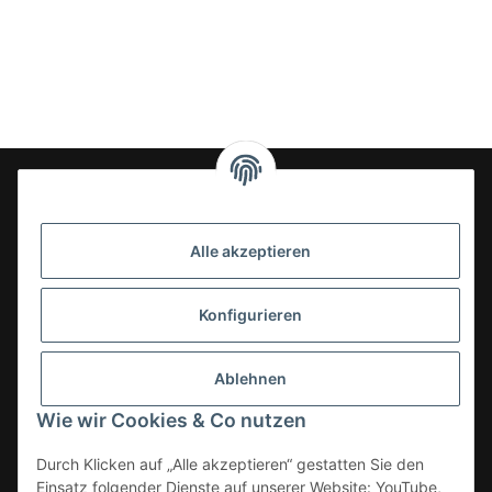
24-7en Kioskbedarf GmbH
Alle akzeptieren
Geschäftsführung:
- Sezer Kahveci & Cengiz Inci
Oberer Westring 42
Konfigurieren
33142 Büren, Deutschland
Tel.:
02951-7079999
Ablehnen
E-Mail: info@24-7en.de
Wie wir Cookies & Co nutzen
Kategorien
Durch Klicken auf „Alle akzeptieren“ gestatten Sie den
Einsatz folgender Dienste auf unserer Website: YouTube,
Informationen