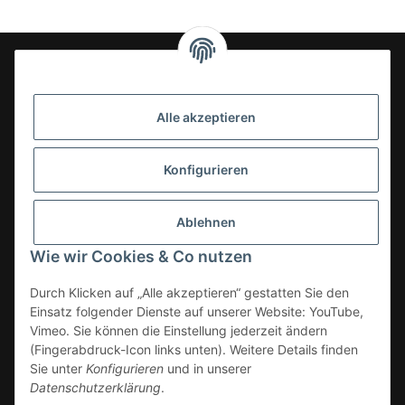
24-7en Kioskbedarf GmbH
Alle akzeptieren
Geschäftsführung:
- Sezer Kahveci & Cengiz Inci
Oberer Westring 42
Konfigurieren
33142 Büren, Deutschland
Tel.:
02951-7079999
Ablehnen
E-Mail: info@24-7en.de
Wie wir Cookies & Co nutzen
Kategorien
Durch Klicken auf „Alle akzeptieren“ gestatten Sie den
Einsatz folgender Dienste auf unserer Website: YouTube,
Informationen
Vimeo. Sie können die Einstellung jederzeit ändern
(Fingerabdruck-Icon links unten). Weitere Details finden
Gesetzliche Informationen
Sie unter
Konfigurieren
und in unserer
Datenschutzerklärung
.