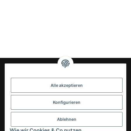
24-7en Kioskbedarf GmbH
Alle akzeptieren
Geschäftsführung:
- Sezer Kahveci & Cengiz Inci
Oberer Westring 42
Konfigurieren
33142 Büren, Deutschland
Tel.:
02951-7079999
Ablehnen
E-Mail: info@24-7en.de
Wie wir Cookies & Co nutzen