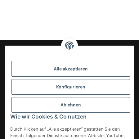
24-7en Kioskbedarf GmbH
Alle akzeptieren
Geschäftsführung:
- Sezer Kahveci & Cengiz Inci
Oberer Westring 42
Konfigurieren
33142 Büren, Deutschland
Tel.:
02951-7079999
Ablehnen
E-Mail: info@24-7en.de
Wie wir Cookies & Co nutzen
Kategorien
Durch Klicken auf „Alle akzeptieren“ gestatten Sie den
Einsatz folgender Dienste auf unserer Website: YouTube,
Informationen