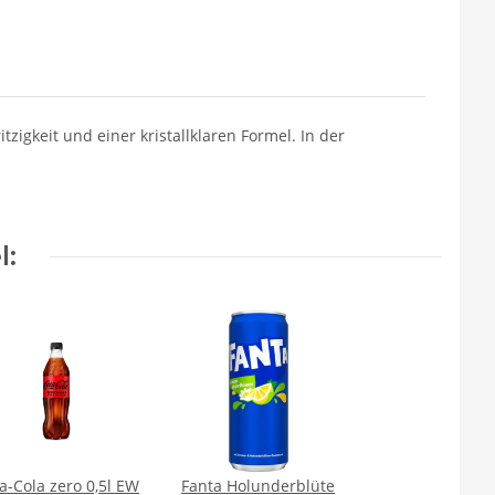
igkeit und einer kristallklaren Formel. In der
l:
a-Cola zero 0,5l EW
Fanta Holunderblüte