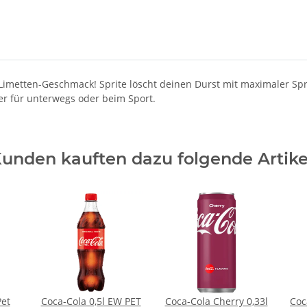
imetten-Geschmack! Sprite löscht deinen Durst mit maximaler Spritz
iter für unterwegs oder beim Sport.
unden kauften dazu folgende Artike
Pet
Coca-Cola 0,5l EW PET
Coca-Cola Cherry 0,33l
Coc