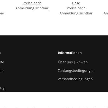
Preise nach
Dose
Anmeldung sichtbar
Preise nach
bar
Anmeldung sichtbar
An
n
Informationen
kte
Über uns | 24-7en
ie
Zahlungsbedingungen
Versandbedingungen
eug
n