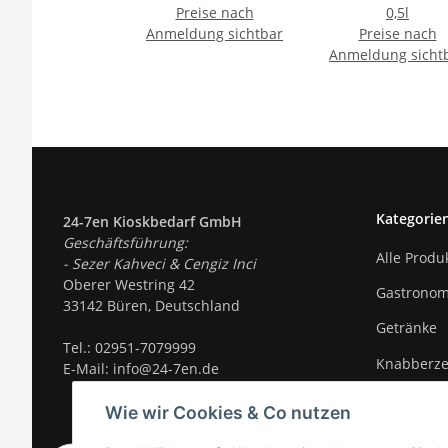
Preise nach
0,5l
Anmeldung sichtbar
Preise nach
Anmeldung sicht
Kategorie
24-7en Kioskbedarf GmbH
Geschäftsführung:
Alle Produ
- Sezer Kahveci & Cengiz Inci
Oberer Westring 42
Gastronom
33142 Büren, Deutschland
Getränke
Tel.:
02951-7079999
Knabberz
E-Mail: info@24-7en.de
Süßigkeite
Wie wir Cookies & Co nutzen
Trends