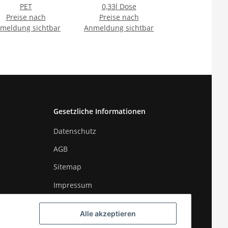
PET
0,33l Dose
Preise nach
Preise nach
meldung sichtbar
Anmeldung sichtbar
Gesetzliche Informationen
Datenschutz
AGB
Sitemap
Impressum
Widerrufsrecht
Alle akzeptieren