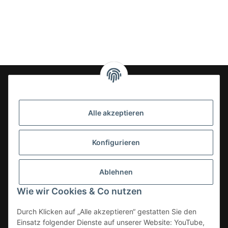
24-7en Kioskbedarf GmbH
Alle akzeptieren
Geschäftsführung:
- Sezer Kahveci & Cengiz Inci
Oberer Westring 42
Konfigurieren
33142 Büren, Deutschland
Tel.:
02951-7079999
Ablehnen
E-Mail: info@24-7en.de
Wie wir Cookies & Co nutzen
Kategorien
Durch Klicken auf „Alle akzeptieren“ gestatten Sie den
Einsatz folgender Dienste auf unserer Website: YouTube,
Informationen