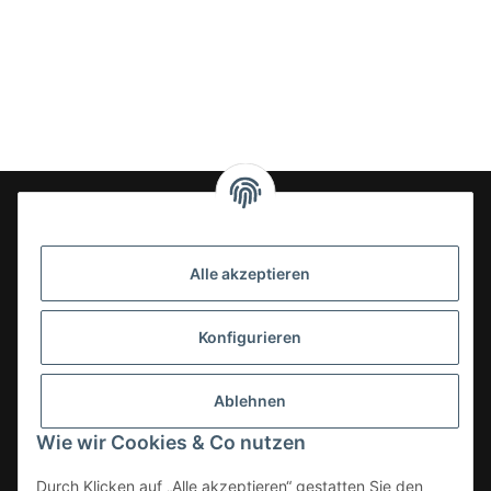
24-7en Kioskbedarf GmbH
Alle akzeptieren
Geschäftsführung:
- Sezer Kahveci & Cengiz Inci
Oberer Westring 42
Konfigurieren
33142 Büren, Deutschland
Tel.:
02951-7079999
Ablehnen
E-Mail: info@24-7en.de
Wie wir Cookies & Co nutzen
Kategorien
Durch Klicken auf „Alle akzeptieren“ gestatten Sie den