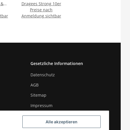
 &
Dragees Strong 10er
Preise nach
tbar
Anmeldung sichtbar
Gesetzliche Informationen
Datenschutz
AGB
Sitemap
Impressum
Widerrufsrecht
Alle akzeptieren