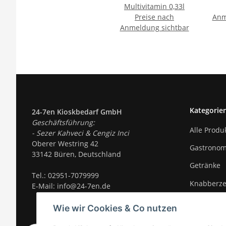
Multivitamin 0,33l
Preise nach
Anm
Anmeldung sichtbar
Kategorie
24-7en Kioskbedarf GmbH
Geschäftsführung:
Alle Produ
- Sezer Kahveci & Cengiz Inci
Oberer Westring 42
Gastronom
33142 Büren, Deutschland
Getränke
Tel.:
02951-7079999
Knabberz
E-Mail: info@24-7en.de
Süßigkeite
Wie wir Cookies & Co nutzen
Trends