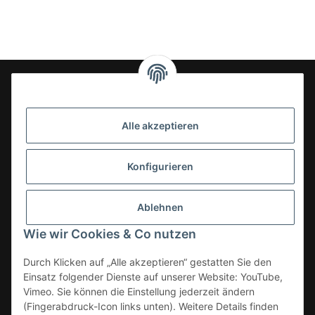
24-7en Kioskbedarf GmbH
Alle akzeptieren
Geschäftsführung:
- Sezer Kahveci & Cengiz Inci
Oberer Westring 42
Konfigurieren
33142 Büren, Deutschland
Tel.:
02951-7079999
Ablehnen
E-Mail: info@24-7en.de
Wie wir Cookies & Co nutzen
Kategorien
Durch Klicken auf „Alle akzeptieren“ gestatten Sie den
Einsatz folgender Dienste auf unserer Website: YouTube,
Informationen
Vimeo. Sie können die Einstellung jederzeit ändern
(Fingerabdruck-Icon links unten). Weitere Details finden