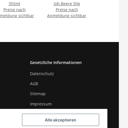
355ml
Joh.Beere 50g
Preise nach
Preise nach
meldung sichtbar
Anmeldung sichtbar
Gesetzliche Informationen
Datenschutz
AGB
Sitemap
Impressum
Widerrufsrecht
Alle akzeptieren