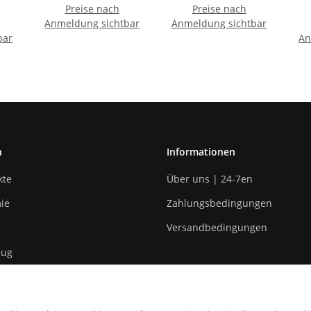
Preise nach
Preise nach
Anmeldung sichtbar
Anmeldung sichtbar
bar
An
n
Informationen
kte
Über uns | 24-7en
ie
Zahlungsbedingungen
Versandbedingungen
eug
n