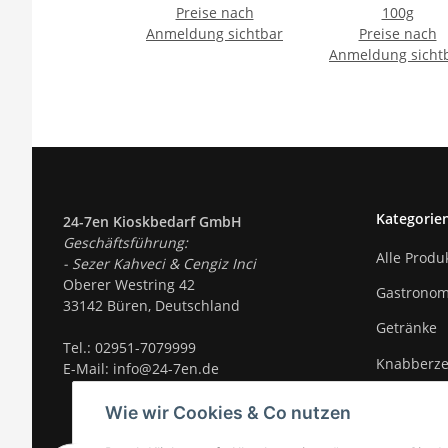
Preise nach
100g
Anmeldung sichtbar
Preise nach
Anmeldung sicht
Kategorie
24-7en Kioskbedarf GmbH
Geschäftsführung:
Alle Produ
- Sezer Kahveci & Cengiz Inci
Oberer Westring 42
Gastronom
33142 Büren, Deutschland
Getränke
Tel.:
02951-7079999
Knabberz
E-Mail: info@24-7en.de
Süßigkeite
Wie wir Cookies & Co nutzen
Trends