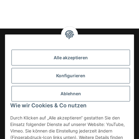
24-7en Kioskbedarf GmbH
Alle akzeptieren
Geschäftsführung:
- Sezer Kahveci & Cengiz Inci
Oberer Westring 42
Konfigurieren
33142 Büren, Deutschland
Tel.:
02951-7079999
Ablehnen
E-Mail: info@24-7en.de
Wie wir Cookies & Co nutzen
Kategorien
Durch Klicken auf „Alle akzeptieren“ gestatten Sie den
Einsatz folgender Dienste auf unserer Website: YouTube,
Informationen
Vimeo. Sie können die Einstellung jederzeit ändern
(Fingerabdruck-Icon links unten). Weitere Details finden