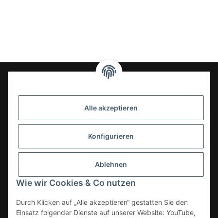
24-7en Kioskbedarf GmbH
Alle akzeptieren
Geschäftsführung:
- Sezer Kahveci & Cengiz Inci
Oberer Westring 42
Konfigurieren
33142 Büren, Deutschland
Tel.:
02951-7079999
Ablehnen
E-Mail: info@24-7en.de
Wie wir Cookies & Co nutzen
Kategorien
Durch Klicken auf „Alle akzeptieren“ gestatten Sie den
Einsatz folgender Dienste auf unserer Website: YouTube,
Informationen