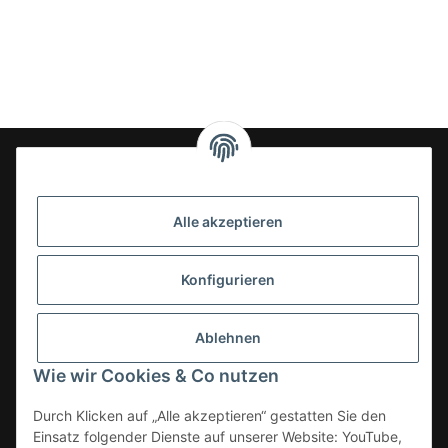
24-7en Kioskbedarf GmbH
Alle akzeptieren
Geschäftsführung:
- Sezer Kahveci & Cengiz Inci
Oberer Westring 42
Konfigurieren
33142 Büren, Deutschland
Tel.:
02951-7079999
Ablehnen
E-Mail: info@24-7en.de
Wie wir Cookies & Co nutzen
Kategorien
Durch Klicken auf „Alle akzeptieren“ gestatten Sie den
Einsatz folgender Dienste auf unserer Website: YouTube,
Informationen