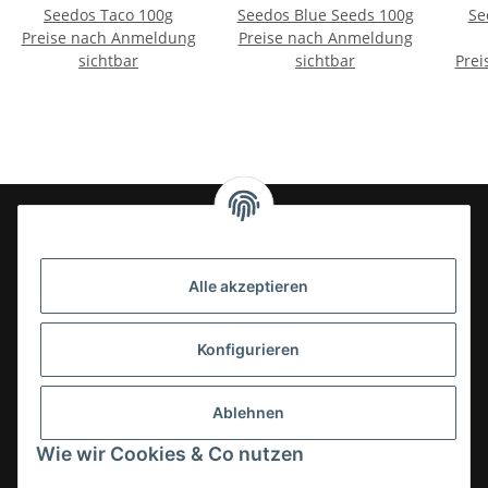
Seedos Taco 100g
Seedos Blue Seeds 100g
Se
Preise nach Anmeldung
Preise nach Anmeldung
sichtbar
sichtbar
Prei
24-7en Kioskbedarf GmbH
Alle akzeptieren
Geschäftsführung:
- Sezer Kahveci & Cengiz Inci
Oberer Westring 42
Konfigurieren
33142 Büren, Deutschland
Tel.:
02951-7079999
Ablehnen
E-Mail: info@24-7en.de
Wie wir Cookies & Co nutzen
Kategorien