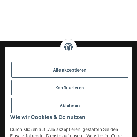
24-7en Kioskbedarf GmbH
Alle akzeptieren
Geschäftsführung:
- Sezer Kahveci & Cengiz Inci
Oberer Westring 42
Konfigurieren
33142 Büren, Deutschland
Tel.:
02951-7079999
Ablehnen
E-Mail: info@24-7en.de
Wie wir Cookies & Co nutzen
Kategorien
Durch Klicken auf „Alle akzeptieren“ gestatten Sie den
Einsatz folgender Dienste auf unserer Website: YouTube,
Informationen