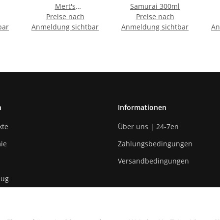
Mert's
Samurai 300ml
Knoblauchwurst
Preise nach
Preise nach
H
bar
Anmeldung sichtbar
Anmeldung sichtbar
An
n
Informationen
kte
Über uns | 24-7en
ie
Zahlungsbedingungen
Versandbedingungen
eug
n