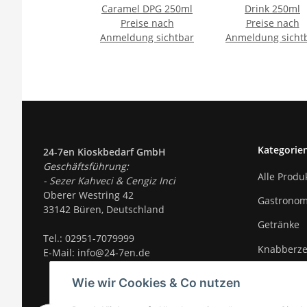
Caramel DPG 250ml
Drink 250ml
Preise nach
Preise nach
Anmeldung sichtbar
Anmeldung sicht
Kategorie
24-7en Kioskbedarf GmbH
Geschäftsführung:
Alle Produ
- Sezer Kahveci & Cengiz Inci
Oberer Westring 42
Gastronom
33142 Büren, Deutschland
Getränke
Tel.:
02951-7079999
Knabberz
E-Mail: info@24-7en.de
Süßigkeite
Wie wir Cookies & Co nutzen
Trends