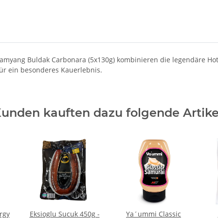
 Samyang Buldak Carbonara (5x130g) kombinieren die legendäre Ho
ür ein besonderes Kauerlebnis.
unden kauften dazu folgende Artike
rgy
Eksioglu Sucuk 450g -
Ya´ummi Classic