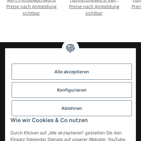
Preise nach Anmeldung
Preise nach Anmeldung
und Chili 400g
Prei
sichtbar
sichtbar
24-7en Kioskbedarf GmbH
Alle akzeptieren
Geschäftsführung:
- Sezer Kahveci & Cengiz Inci
Oberer Westring 42
Konfigurieren
33142 Büren, Deutschland
Tel.:
02951-7079999
Ablehnen
E-Mail: info@24-7en.de
Wie wir Cookies & Co nutzen
Kategorien
Durch Klicken auf „Alle akzeptieren“ gestatten Sie den
Einsatz folgender Dienste auf unserer Website: YouTube,
Informationen