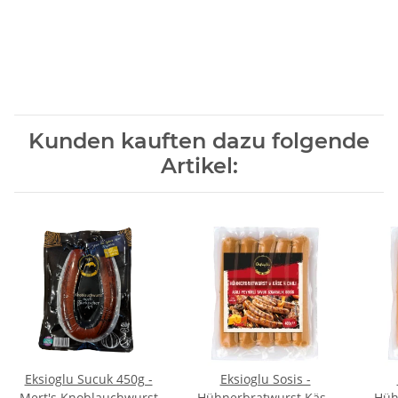
Kunden kauften dazu folgende
Artikel:
Eksioglu Sucuk 450g -
Eksioglu Sosis -
Mert's Knoblauchwurst
Hühnerbratwurst Käse
Hüh