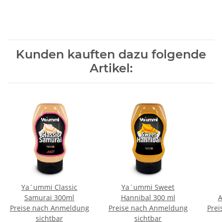
Kunden kauften dazu folgende
Artikel:
Ya´ummi Classic
Ya´ummi Sweet
Samurai 300ml
Hannibal 300 ml
A
Preise nach Anmeldung
Preise nach Anmeldung
Prei
sichtbar
sichtbar