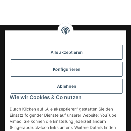
24-7en Kioskbedarf GmbH
Alle akzeptieren
Geschäftsführung:
- Sezer Kahveci & Cengiz Inci
Oberer Westring 42
Konfigurieren
33142 Büren, Deutschland
Tel.:
02951-7079999
Ablehnen
E-Mail: info@24-7en.de
Wie wir Cookies & Co nutzen
Kategorien
Durch Klicken auf „Alle akzeptieren“ gestatten Sie den
Einsatz folgender Dienste auf unserer Website: YouTube,
Informationen
Vimeo. Sie können die Einstellung jederzeit ändern
(Fingerabdruck-Icon links unten). Weitere Details finden