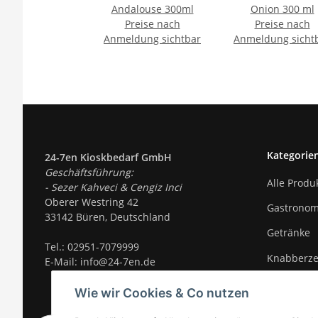
Andalouse 300ml
Onion 300 ml
Preise nach
Preise nach
Anmeldung sichtbar
Anmeldung sicht
Kategorie
24-7en Kioskbedarf GmbH
Geschäftsführung:
Alle Produ
- Sezer Kahveci & Cengiz Inci
Oberer Westring 42
Gastronom
33142 Büren, Deutschland
Getränke
Tel.:
02951-7079999
Knabberz
E-Mail: info@24-7en.de
Süßigkeite
Wie wir Cookies & Co nutzen
Trends