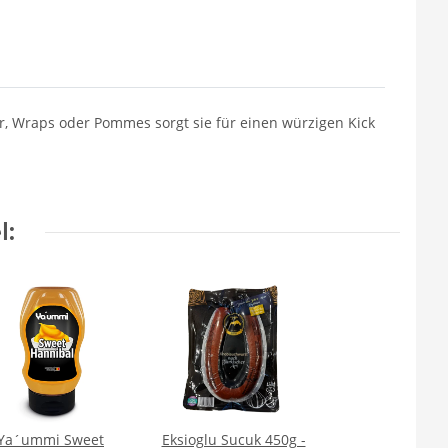
er, Wraps oder Pommes sorgt sie für einen würzigen Kick
l:
Ya´ummi Sweet
Eksioglu Sucuk 450g -