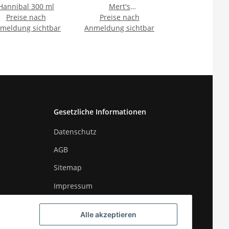
Hannibal 300 ml
Mert's
Preise nach
Knoblauchwurst
Preise nach
meldung sichtbar
Anmeldung sichtbar
Gesetzliche Informationen
Datenschutz
AGB
Sitemap
Impressum
Widerrufsrecht
Alle akzeptieren