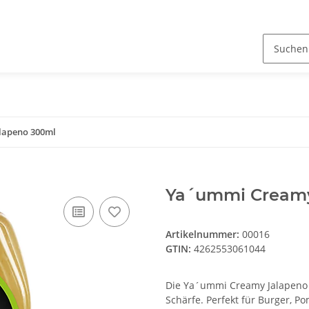
lapeno 300ml
Ya´ummi Creamy
Artikelnummer:
00016
GTIN:
4262553061044
Die Ya´ummi Creamy Jalapeno 
Schärfe. Perfekt für Burger, P