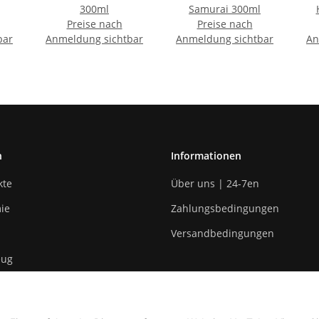
300ml
Samurai 300ml
Preise nach
Preise nach
bar
Anmeldung sichtbar
Anmeldung sichtbar
An
n
Informationen
kte
Über uns | 24-7en
ie
Zahlungsbedingungen
Versandbedingungen
eug
n