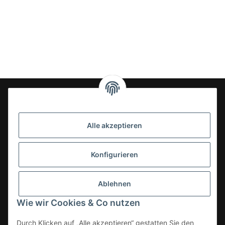
24-7en Kioskbedarf GmbH
Alle akzeptieren
Geschäftsführung:
- Sezer Kahveci & Cengiz Inci
Oberer Westring 42
Konfigurieren
33142 Büren, Deutschland
Tel.:
02951-7079999
Ablehnen
E-Mail: info@24-7en.de
Wie wir Cookies & Co nutzen
Kategorien
Durch Klicken auf „Alle akzeptieren“ gestatten Sie den