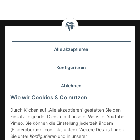
24-7en Kioskbedarf GmbH
Alle akzeptieren
Geschäftsführung:
- Sezer Kahveci & Cengiz Inci
Oberer Westring 42
Konfigurieren
33142 Büren, Deutschland
Tel.:
02951-7079999
Ablehnen
E-Mail: info@24-7en.de
Wie wir Cookies & Co nutzen
Kategorien
Durch Klicken auf „Alle akzeptieren“ gestatten Sie den
Einsatz folgender Dienste auf unserer Website: YouTube,
Informationen
Vimeo. Sie können die Einstellung jederzeit ändern
(Fingerabdruck-Icon links unten). Weitere Details finden
Gesetzliche Informationen
Sie unter
Konfigurieren
und in unserer