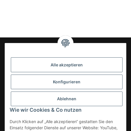
24-7en Kioskbedarf GmbH
Alle akzeptieren
Geschäftsführung:
- Sezer Kahveci & Cengiz Inci
Oberer Westring 42
Konfigurieren
33142 Büren, Deutschland
Tel.:
02951-7079999
Ablehnen
E-Mail: info@24-7en.de
Wie wir Cookies & Co nutzen
Kategorien
Durch Klicken auf „Alle akzeptieren“ gestatten Sie den
Einsatz folgender Dienste auf unserer Website: YouTube,
Informationen