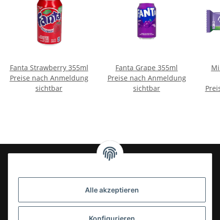
Fanta Strawberry 355ml
Fanta Grape 355ml
Mi
Preise nach Anmeldung
Preise nach Anmeldung
sichtbar
sichtbar
Prei
24-7en Kioskbedarf GmbH
Alle akzeptieren
Geschäftsführung:
- Sezer Kahveci & Cengiz Inci
Oberer Westring 42
Konfigurieren