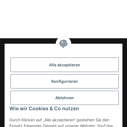
24-7en Kioskbedarf GmbH
Alle akzeptieren
Geschäftsführung:
- Sezer Kahveci & Cengiz Inci
Oberer Westring 42
Konfigurieren
33142 Büren, Deutschland
Tel.:
02951-7079999
Ablehnen
E-Mail: info@24-7en.de
Wie wir Cookies & Co nutzen
Kategorien
Durch Klicken auf „Alle akzeptieren“ gestatten Sie den
Einsatz folgender Dienste auf unserer Website: YouTube,
Informationen