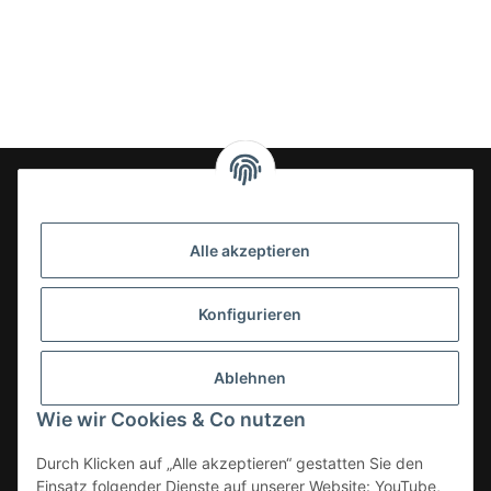
24-7en Kioskbedarf GmbH
Alle akzeptieren
Geschäftsführung:
- Sezer Kahveci & Cengiz Inci
Oberer Westring 42
Konfigurieren
33142 Büren, Deutschland
Tel.:
02951-7079999
Ablehnen
E-Mail: info@24-7en.de
Wie wir Cookies & Co nutzen
Kategorien
Durch Klicken auf „Alle akzeptieren“ gestatten Sie den
Einsatz folgender Dienste auf unserer Website: YouTube,
Informationen