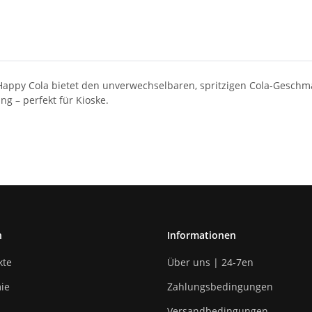
Happy Cola bietet den unverwechselbaren, spritzigen Cola-Geschm
ung – perfekt für Kioske.
n
Informationen
kte
Über uns | 24-7en
ie
Zahlungsbedingungen
Versandbedingungen