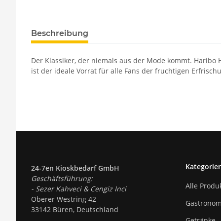
Beschreibung
Der Klassiker, der niemals aus der Mode kommt. Haribo 
ist der ideale Vorrat für alle Fans der fruchtigen Erfrisch
Kategorie
24-7en Kioskbedarf GmbH
Geschäftsführung:
Alle Produ
- Sezer Kahveci & Cengiz Inci
Oberer Westring 42
Gastronom
33142 Büren, Deutschland
Getränke