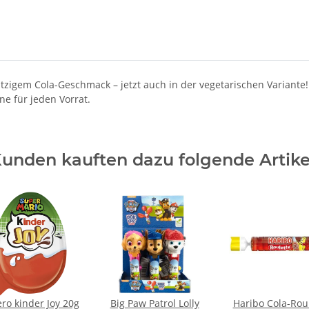
itzigem Cola-Geschmack – jetzt auch in der vegetarischen Variante
e für jeden Vorrat.
unden kauften dazu folgende Artike
ero kinder Joy 20g
Big Paw Patrol Lolly
Haribo Cola-Rou