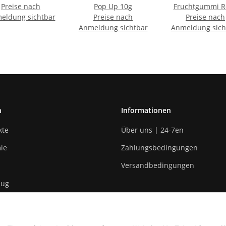
Preise nach
Pop Up 10g
Fruchtgummi R
eldung sichtbar
Preise nach
Preise nach
25g
Anmeldung sichtbar
Anmeldung sich
n
Informationen
kte
Über uns | 24-7en
ie
Zahlungsbedingungen
Versandbedingungen
eug
n