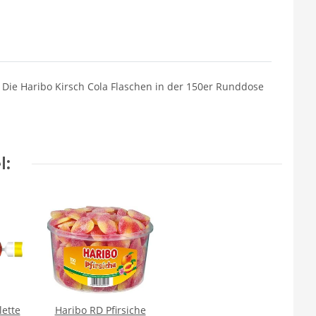
! Die Haribo Kirsch Cola Flaschen in der 150er Runddose
l:
lette
Haribo RD Pfirsiche