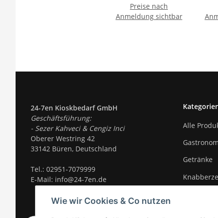
Preise nach
Anmeldung sichtbar
Anm
Kategorie
24-7en Kioskbedarf GmbH
Geschäftsführung:
Alle Produ
- Sezer Kahveci & Cengiz Inci
Oberer Westring 42
Gastronom
33142 Büren, Deutschland
Getränke
Tel.:
02951-7079999
Knabberz
E-Mail: info@24-7en.de
Süßigkeite
Wie wir Cookies & Co nutzen
Trends