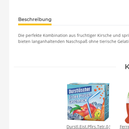
Beschreibung
Die perfekte Kombination aus fruchtiger Kirsche und spr
bieten langanhaltenden Naschspaß ohne tierische Gelatin
K
Durstl.Eist.Pfirs.Tetr.0,5
Ferr