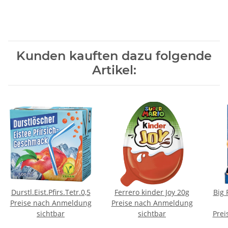
Kunden kauften dazu folgende
Artikel:
Durstl.Eist.Pfirs.Tetr.0,5
Ferrero kinder Joy 20g
Big 
Preise nach Anmeldung
Preise nach Anmeldung
sichtbar
sichtbar
Prei