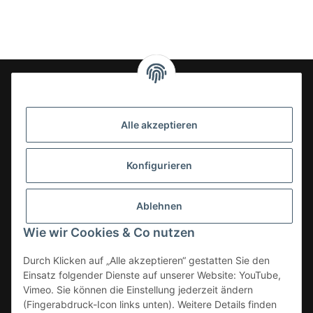
24-7en Kioskbedarf GmbH
Alle akzeptieren
Geschäftsführung:
- Sezer Kahveci & Cengiz Inci
Oberer Westring 42
Konfigurieren
33142 Büren, Deutschland
Tel.:
02951-7079999
Ablehnen
E-Mail: info@24-7en.de
Wie wir Cookies & Co nutzen
Kategorien
Durch Klicken auf „Alle akzeptieren“ gestatten Sie den
Einsatz folgender Dienste auf unserer Website: YouTube,
Informationen
Vimeo. Sie können die Einstellung jederzeit ändern
(Fingerabdruck-Icon links unten). Weitere Details finden