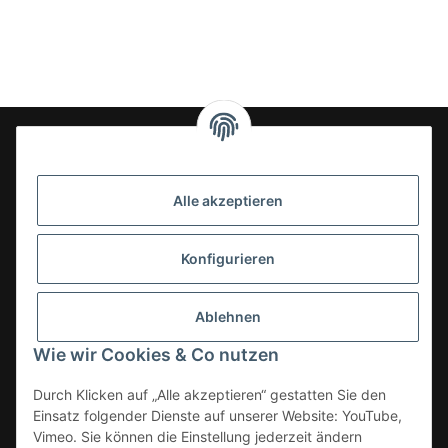
24-7en Kioskbedarf GmbH
Alle akzeptieren
Geschäftsführung:
- Sezer Kahveci & Cengiz Inci
Oberer Westring 42
Konfigurieren
33142 Büren, Deutschland
Tel.:
02951-7079999
Ablehnen
E-Mail: info@24-7en.de
Wie wir Cookies & Co nutzen
Kategorien
Durch Klicken auf „Alle akzeptieren“ gestatten Sie den
Einsatz folgender Dienste auf unserer Website: YouTube,
Informationen
Vimeo. Sie können die Einstellung jederzeit ändern