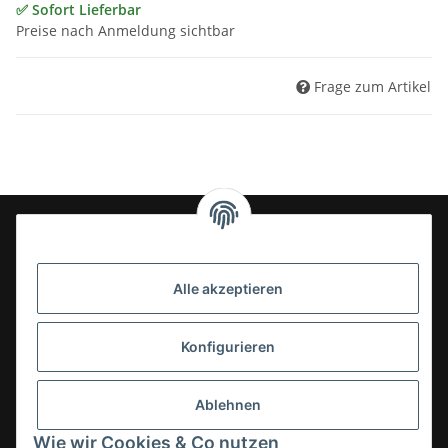
✅ Sofort Lieferbar
Preise nach Anmeldung sichtbar
Frage zum Artikel
24-7en Kioskbedarf GmbH
Alle akzeptieren
Geschäftsführung:
- Sezer Kahveci & Cengiz Inci
Oberer Westring 42
Konfigurieren
33142 Büren, Deutschland
Tel.:
02951-7079999
Ablehnen
E-Mail: info@24-7en.de
Wie wir Cookies & Co nutzen