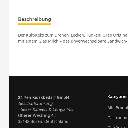
Beschreibung
Der Kult-Keks zum Drehen, Lecken, Tunken! Oreo Origina
mit einem Glas Milch – das unverwechselbare Sandwich-
Kategorie
24-7en Kioskbedarf GmbH
Geschäftsführung:
Alle Produ
- Sezer Kahveci & Cengiz Inci
Oberer Westring 42
Gastronom
33142 Büren, Deutschland
Getränke