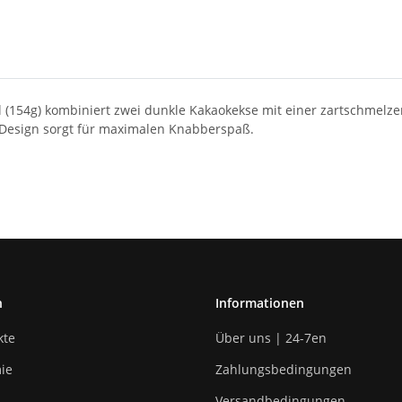
l (154g) kombiniert zwei dunkle Kakaokekse mit einer zartschmel
Design sorgt für maximalen Knabberspaß.
n
Informationen
kte
Über uns | 24-7en
ie
Zahlungsbedingungen
Versandbedingungen