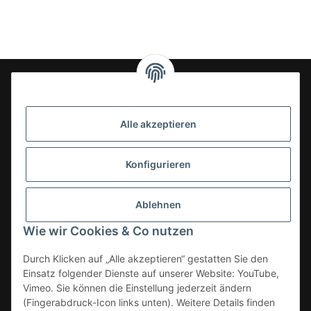
24-7en Kioskbedarf GmbH
Alle akzeptieren
Geschäftsführung:
- Sezer Kahveci & Cengiz Inci
Oberer Westring 42
Konfigurieren
33142 Büren, Deutschland
Tel.:
02951-7079999
Ablehnen
E-Mail: info@24-7en.de
Wie wir Cookies & Co nutzen
Kategorien
Durch Klicken auf „Alle akzeptieren“ gestatten Sie den
Einsatz folgender Dienste auf unserer Website: YouTube,
Informationen
Vimeo. Sie können die Einstellung jederzeit ändern
(Fingerabdruck-Icon links unten). Weitere Details finden