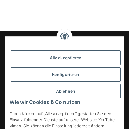
24-7en Kioskbedarf GmbH
Alle akzeptieren
Geschäftsführung:
- Sezer Kahveci & Cengiz Inci
Oberer Westring 42
Konfigurieren
33142 Büren, Deutschland
Tel.:
02951-7079999
Ablehnen
E-Mail: info@24-7en.de
Wie wir Cookies & Co nutzen
Kategorien
Durch Klicken auf „Alle akzeptieren“ gestatten Sie den
Einsatz folgender Dienste auf unserer Website: YouTube,
Informationen
Vimeo. Sie können die Einstellung jederzeit ändern