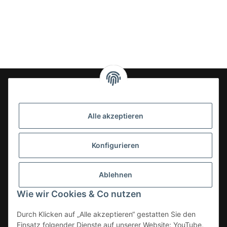
24-7en Kioskbedarf GmbH
Alle akzeptieren
Geschäftsführung:
- Sezer Kahveci & Cengiz Inci
Oberer Westring 42
Konfigurieren
33142 Büren, Deutschland
Tel.:
02951-7079999
Ablehnen
E-Mail: info@24-7en.de
Wie wir Cookies & Co nutzen
Kategorien
Durch Klicken auf „Alle akzeptieren“ gestatten Sie den
Einsatz folgender Dienste auf unserer Website: YouTube,
Informationen