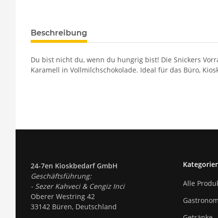
Beschreibung
Du bist nicht du, wenn du hungrig bist! Die Snickers Vor
Karamell in Vollmilchschokolade. Ideal für das Büro, Kio
Kategorie
24-7en Kioskbedarf GmbH
Geschäftsführung:
Alle Produ
- Sezer Kahveci & Cengiz Inci
Oberer Westring 42
Gastronom
33142 Büren, Deutschland
Getränke