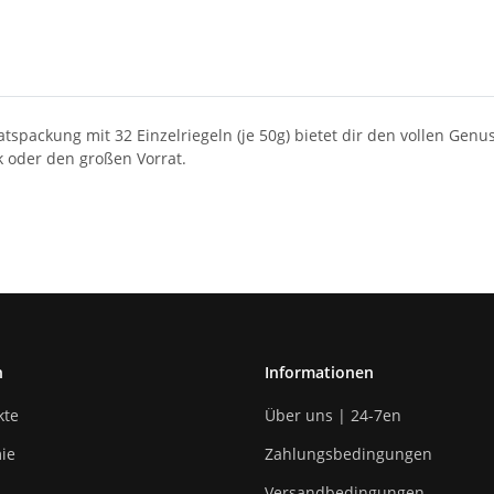
ratspackung mit 32 Einzelriegeln (je 50g) bietet dir den vollen G
sk oder den großen Vorrat.
n
Informationen
kte
Über uns | 24-7en
ie
Zahlungsbedingungen
Versandbedingungen