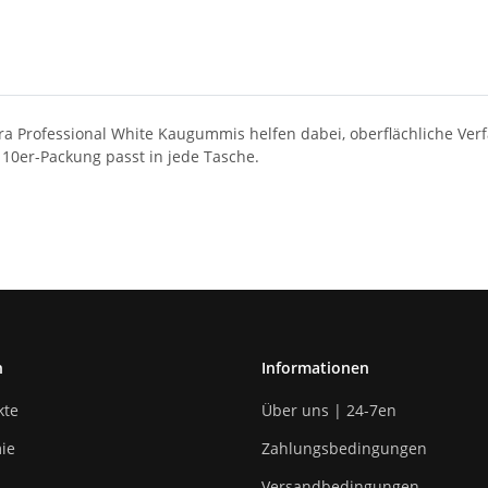
xtra Professional White Kaugummis helfen dabei, oberflächliche Ve
 10er-Packung passt in jede Tasche.
n
Informationen
kte
Über uns | 24-7en
ie
Zahlungsbedingungen
Versandbedingungen