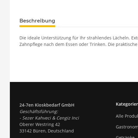
Beschreibung
Die ideale Unterstützung für Ihr strahlendes Lächeln. E
Zahnpflege nach dem Essen oder Trinken. Die praktische
Kategorie
24-7en Kioskbedarf GmbH
Geschäftsführung:
Alle Produ
- Sezer Kahveci & Cengiz Inci
Oberer Westring 42
Gastronom
33142 Büren, Deutschland
Getränke