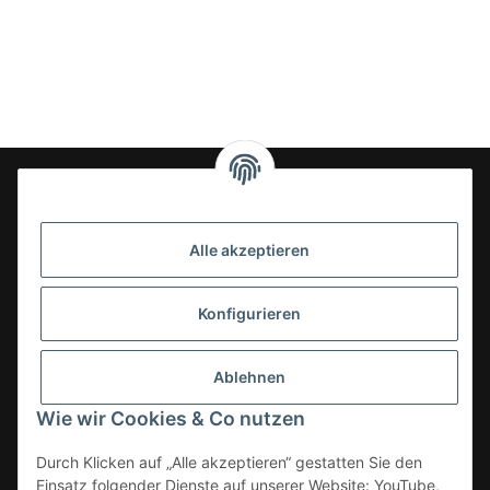
24-7en Kioskbedarf GmbH
Alle akzeptieren
Geschäftsführung:
- Sezer Kahveci & Cengiz Inci
Oberer Westring 42
Konfigurieren
33142 Büren, Deutschland
Tel.:
02951-7079999
Ablehnen
E-Mail: info@24-7en.de
Wie wir Cookies & Co nutzen
Kategorien
Durch Klicken auf „Alle akzeptieren“ gestatten Sie den
Einsatz folgender Dienste auf unserer Website: YouTube,
Informationen